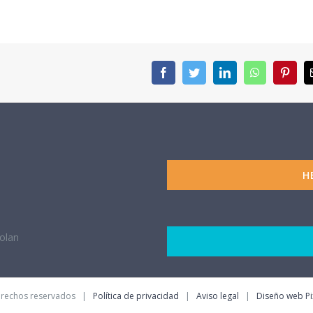
facebook
twitter
linkedin
whatsapp
pinte
H
tolan
derechos reservados |
Política de privacidad
|
Aviso legal
|
Diseño web Pi