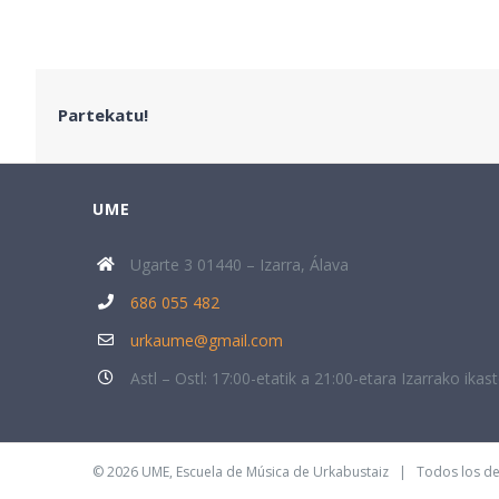
Partekatu!
UME
Ugarte 3 01440 – Izarra, Álava
686 055 482
urkaume@gmail.com
Astl – Ostl: 17:00-etatik a 21:00-etara Izarrako ikas
©
2026 UME, Escuela de Música de Urkabustaiz | Todos los 