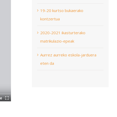
19-20 kurtso bukaerako
kontzertua
2020-2021 ikasturterako
matrikulazio-epeak
Aurrez aurreko eskola-jarduera
eten da