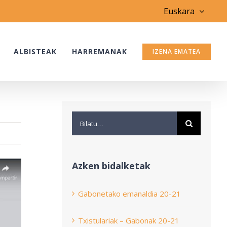
Euskara
ALBISTEAK
HARREMANAK
IZENA EMATEA
Search
for:
Azken bidalketak
Gabonetako emanaldia 20-21
Txistulariak – Gabonak 20-21