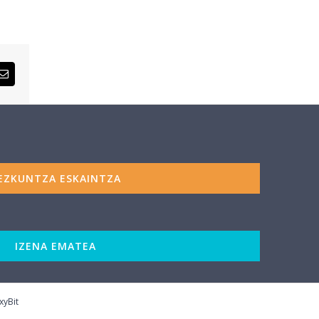
rest
Email
EZKUNTZA ESKAINTZA
IZENA EMATEA
xyBit