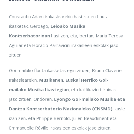
Constantin Adam irakaslearekin hasi zituen flauta-
ikasketak. Geroago,
Leioako Musika
Kontserbatorioan
hasi zen, eta, bertan, Maria Teresa
Aguilar eta Horacio Parravicini irakasleen eskolak jaso
zituen.
Goi-mailako flauta ikasketak egin zituen, Bruno Claverie
irakaslearekin,
Musikenen, Euskal Herriko Goi-
mailako Musika Ikastegian
, eta kalifikazio bikainak
jaso zituen. Ondoren,
Lyongo Goi-mailako Musika eta
Dantza Kontserbatorio Nazionaleko (CNSMD)
ikasle
izan zen, eta Philippe Bernold, Julien Beaudiment eta
Emmanuelle Réville irakasleen eskolak jaso zituen.