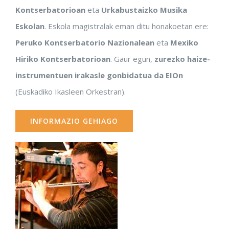
Kontserbatorioan
eta
Urkabustaizko Musika
Eskolan
. Eskola magistralak eman ditu honakoetan ere:
Peruko Kontserbatorio Nazionalean
eta
Mexiko
Hiriko Kontserbatorioan
. Gaur egun,
zurezko haize-
instrumentuen irakasle gonbidatua da EIOn
(Euskadiko Ikasleen Orkestran).
INFORMAZIO GEHIAGO