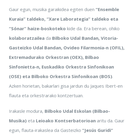
Gaur egun, musika garaikidea egiten duen
“Ensemble
Kuraia” taldeko, “Xare Laborategia” taldeko eta
“Sónar” haize-boskoteko
kide da. Era berean, ohiko
kolaboratzailea
da
Bilboko Udal Bandan, Vitoria-
Gasteizko Udal Bandan, Ovideo Filarmonia-n (OFIL),
Extremadurako Orkestran (OEX), Bilbao
Sinfonietta-n, Euskadiko Orkestra Sinfonikoan
(OSE) eta Bilboko Orkestra Sinfonikoan (BOS)
.
Azken horietan, bakarlari gisa jardun du Jaques Ibert-en
flauta eta orkestrarako kontzertuan.
Irakasle modura,
Bilboko Udal Eskolan (Bilbao-
Musika)
eta
Leioako Kontserbatorioan
aritu da. Gaur
egun, flauta-irakaslea da Gasteizko
“Jesús Guridi”