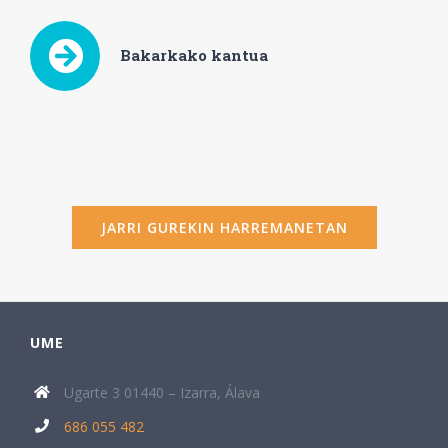
Bakarkako kantua
JARRI GUREKIN HARREMANETAN
UME
Ugarte 3 01440 – Izarra, Álava
686 055 482