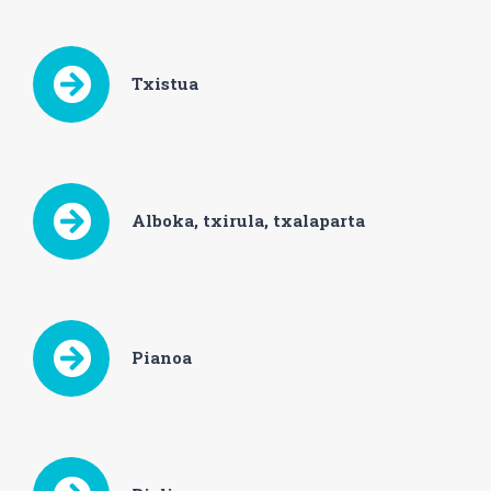
Txistua
Alboka, txirula, txalaparta
Pianoa