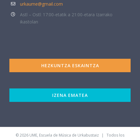
urkaume@gmail.com
Astl – Ostl: 17:00-etatik a 21:00-etara Izarrako
ikastolan
HEZKUNTZA ESKAINTZA
IZENA EMATEA
©
2026 UME, Escuela de Música de Urkabustaiz | Todos los