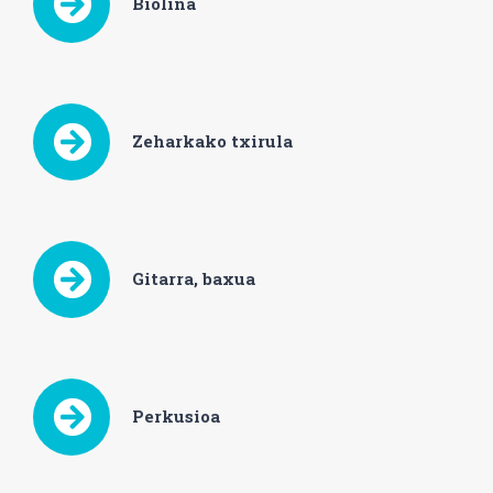
Biolina
Zeharkako txirula
Gitarra, baxua
Perkusioa