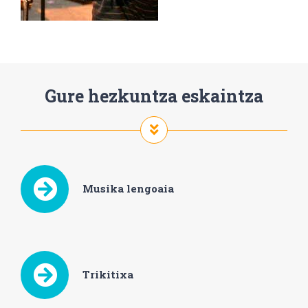
Gure hezkuntza eskaintza
Musika lengoaia
Trikitixa